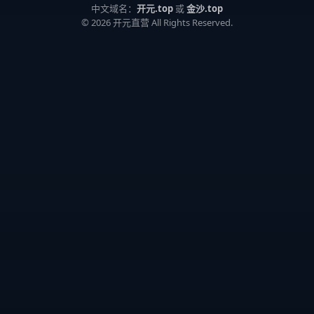
中文域名：
开元.top
或
金沙.top
© 2026 开元直营 All Rights Reserved.