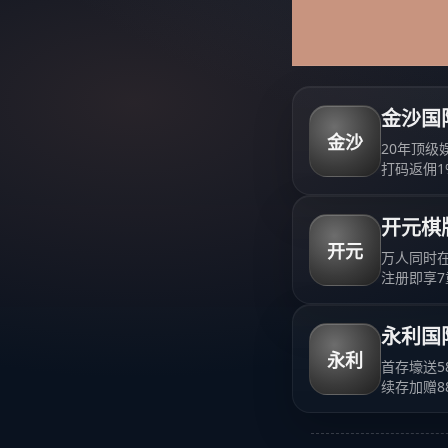
金沙国
金沙
20年顶级
打码返佣1
开元棋
开元
万人同时
注册即享7
永利国
永利
首存壕送58
续存加赠88